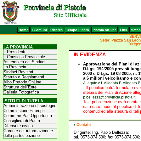
Home
I Comuni
Ricerca
Tempo Libero
Pistoia on-line
Link
Meteo
SERVI
Sede: Piazza San Leon
Dirigen
LA PROVINCIA
Il Presidente
IN EVIDENZA
Il Consiglio Provinciale
Assemblea dei Sindaci
Approvazione dei Piani di azio
La Provincia
D.Lgs. 194/2005 previsti lungo 
Sindaci Revisori
2000 e D.Lgs. 19-08-2005, n. 
Statuto e Regolamenti
a 6 milioni veicoli/anno e com
Albo Pretorio OnLine
Allegato A1
Allegato B
Allegato B
Struttura dell´Ente
- Il pubblico potrà formulare ev
Galleria Fotografica
stesura dei Piani di Azione alleg
p.bellezza@provincia.pistoia.it
ISTITUTI DI TUTELA
Tale pubblicazione avrà durata d
Amministrazione di sostegno
sarà dato modo al pubblico di f
Commissione Espropri
contenuti ed alla stesura di tali 
Comm.ne Pari Opportunità
Consigliera di Parità
Contatti
Difensore civico
Garante dell'informazione e
Dirigente: Ing. Paolo Bellezza:
della partecipazione
tel. 0573-374.530; fax 0573-374.506;